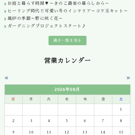
お庭と暮らす時間🌳～きのこ農家の暮らしから～
ヒーリング時代‼可愛い冬のインテリア～コケ玉キット～
風炉の季節～野に咲く花～
ガーデニングプロジェクトスタート♪
過去一覧を見る
営業カレンダー
«
»
2026年08月
日
月
火
水
木
金
土
1
2
3
4
5
6
7
8
9
10
11
12
13
14
15