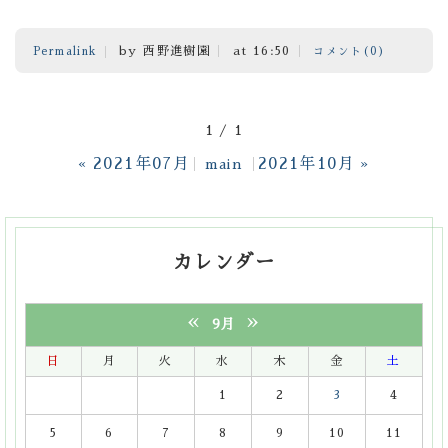
by 西野進樹園
at 16:50
Permalink
コメント(0)
1 / 1
2021年07月
2021年10月
«
main
»
カレンダー
«
»
9月
日
月
火
水
木
金
土
1
2
3
4
5
6
7
8
9
10
11