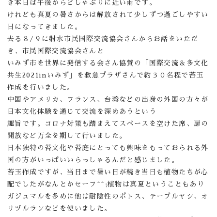
き本日は午後からどしゃぶりに近い雨です。
けれども真夏の暑さからは解放されて少しずつ過ごしやすい
日になってきました。
去る８/９に射水市民国際交流協会さんからお話をいただ
き、市民国際交流協会さんと
いみず市を世界に発信する会さん協賛の「国際交流＆多文化
共生2021inいみず」を救急プラザさんで約３０名程で苔玉
作成を行いました。
中国やアメリカ、フランス、台湾などの出身の外国の方々が
日本文化体験を通じて交流を深めあうという
趣旨です。コロナ対策も踏まえてスペースを空けた席、扉の
開放など万全を期して行いました。
日本独特の苔文化や苔庭にとっても興味をもっておられる外
国の方がいっぱいいらっしゃるんだと感じました。
苔玉作成ですが、当日まで暑い日が続き当日も植物たちが心
配でしたがなんとかセーフ^^;植物は真夏ということもあり
ガジュマルを多めに他は耐陰性のポトス、テーブルヤシ、オ
リヅルランなどを使いました。