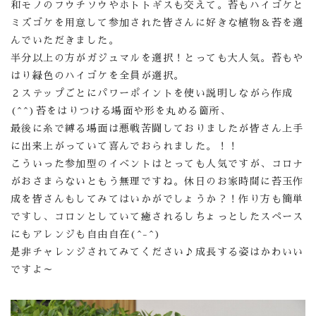
和モノのフウチソウやホトトギスも交えて。苔もハイゴケと
ミズゴケを用意して参加された皆さんに好きな植物＆苔を選
んでいただきました。
半分以上の方がガジュマルを選択！とっても大人気。苔もや
はり緑色のハイゴケを全員が選択。
２ステップごとにパワーポイントを使い説明しながら作成
(^^)苔をはりつける場面や形を丸める箇所、
最後に糸で縛る場面は悪戦苦闘しておりましたが皆さん上手
に出来上がっていて喜んでおられました。！！
こういった参加型のイベントはとっても人気ですが、コロナ
がおさまらないともう無理ですね。休日のお家時間に苔玉作
成を皆さんもしてみてはいかがでしょうか？！作り方も簡単
ですし、コロンとしていて癒されるしちょっとしたスペース
にもアレンジも自由自在(^-^)
是非チャレンジされてみてください♪成長する姿はかわいい
ですよ～