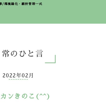
事/環境緑化・維持管理一式
日常のひと言
2022年02月
カンきのこ(^^)