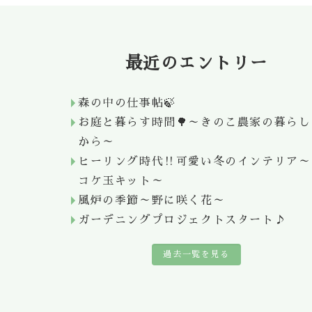
最近のエントリー
森の中の仕事帖🍃
お庭と暮らす時間🌳～きのこ農家の暮らし
から～
ヒーリング時代‼可愛い冬のインテリア～
コケ玉キット～
風炉の季節～野に咲く花～
ガーデニングプロジェクトスタート♪
過去一覧を見る