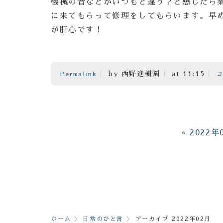
機械の音などがいつもと違う？と感じたら
に来てもらって修理をしてもらいます。早
が肝心です！
by 西野進樹園
at 11:15
Permalink
コ
«
2022年
ホーム
日常のひと言
アーカイブ 2022年02月