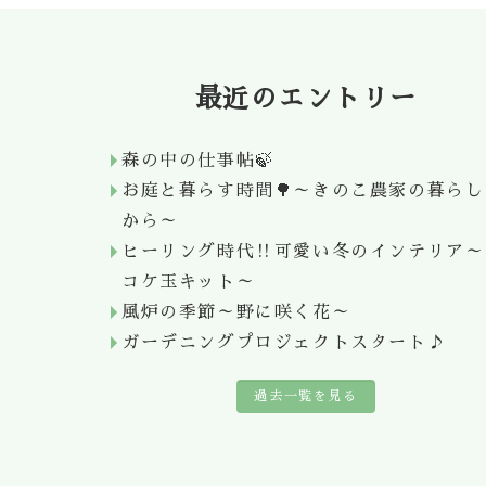
最近のエントリー
森の中の仕事帖🍃
お庭と暮らす時間🌳～きのこ農家の暮らし
から～
ヒーリング時代‼可愛い冬のインテリア～
コケ玉キット～
風炉の季節～野に咲く花～
ガーデニングプロジェクトスタート♪
過去一覧を見る