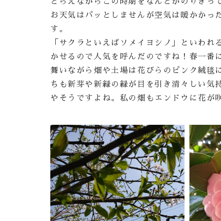
とらえながらこの時期をなんとかのりきっ
お天気はパッとしませんが空気は暖かかっ
す。
「サクラといえばソメイヨシノ」といわれ
かせるので人気を呼んだのですね！春一番
舞いながら畑や土場は花びらのピンク絨毯
ちも新芽や新緑の緑が目を引き清々しい気
やそうですよね。私の畑もエンドウに花が咲