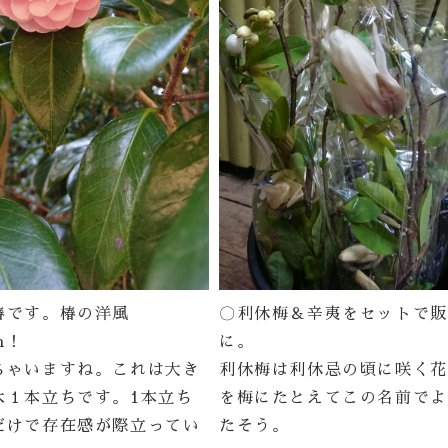
椿です。椿の洋風
〇利休梅＆辛夷をセットで販
on！
に。
ちゃいますね。これは大き
利休梅は利休忌の頃に咲く花
木１本立ちです。1本立ち
を梅にたとえてこの名前でよ
だけで存在感が際立ってい
たそう。