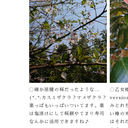
〇確か原種の桜だったような…
〇乙女
(*_*;カスミザクラ？マメザクラ？
versi
葉っぱもいっぱいついてます。葉
みとれ
は塩漬けにして桜餅やてまり寿司
い椿の
なんかに活用できますね♪
はそれ