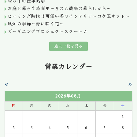
森の中の仕事帖🍃
お庭と暮らす時間🌳～きのこ農家の暮らしから～
ヒーリング時代‼可愛い冬のインテリア～コケ玉キット～
風炉の季節～野に咲く花～
ガーデニングプロジェクトスタート♪
過去一覧を見る
営業カレンダー
«
»
2026年08月
日
月
火
水
木
金
土
1
2
3
4
5
6
7
8