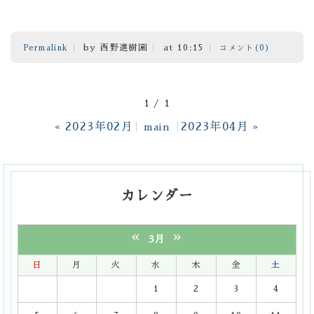
by 西野進樹園
at 10:15
Permalink
コメント(0)
1 / 1
2023年02月
2023年04月
«
main
»
カレンダー
«
»
3月
日
月
火
水
木
金
土
1
2
3
4