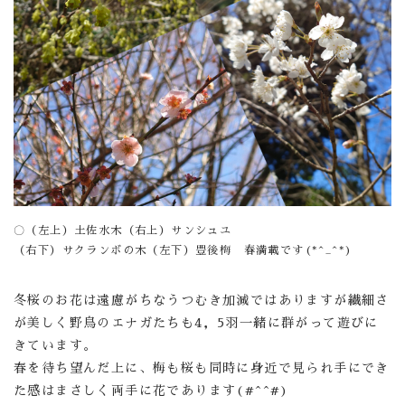
〇（左上）土佐水木（右上）サンシュユ
（右下）サクランボの木（左下）豊後梅 春満載です(*^_^*)
冬桜のお花は遠慮がちなうつむき加減ではありますが繊細さ
が美しく野鳥のエナガたちも4，5羽一緒に群がって遊びに
きています。
春を待ち望んだ上に、梅も桜も同時に身近で見られ手にでき
た感はまさしく両手に花であります(#^^#)