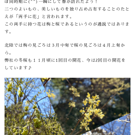
ぼ同時期に(^^)一瞬にして春が訪れたよう！
二つのよいもの、美しいものを独り占め占有することのたと
えが「両手に花」と言われます。
この両手に持つ花は梅と桜であるというのが通説ではありま
す。
北陸では梅の見ごろは３月中旬で桜の見ごろは４月上旬か
ら。
弊社の冬桜も１１月頃に1回目の開花、今は2回目の開花を
しています♪