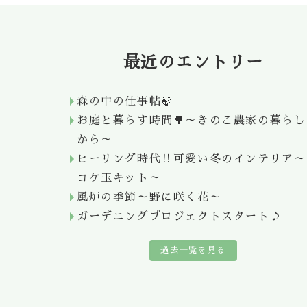
最近のエントリー
森の中の仕事帖🍃
お庭と暮らす時間🌳～きのこ農家の暮らし
から～
ヒーリング時代‼可愛い冬のインテリア～
コケ玉キット～
風炉の季節～野に咲く花～
ガーデニングプロジェクトスタート♪
過去一覧を見る