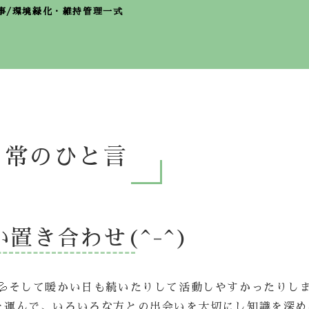
事/環境緑化・維持管理一式
日常のひと言
置き合わせ(^-^)
💦そして暖かい日も続いたりして活動しやすかったりし
を運んで、いろいろな方との出会いを大切にし知識を深め