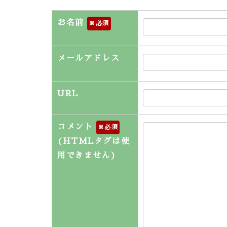
お名前
※
メールアドレス
URL
コメント
※
(HTMLタグは使
用できません)