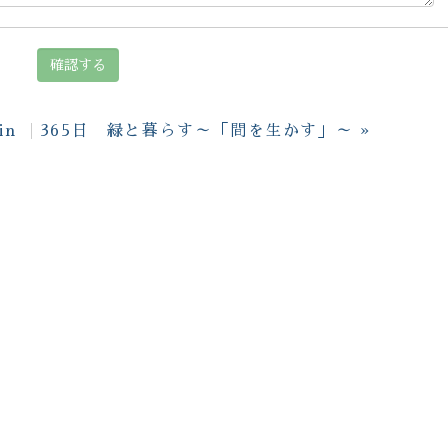
in
365日 緑と暮らす～「間を生かす」～
»