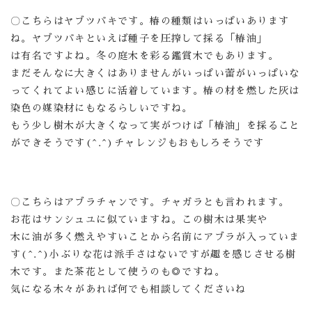
〇こちらはヤブツバキです。椿の種類はいっぱいあります
ね。ヤブツバキといえば種子を圧搾して採る「椿油」
は有名ですよね。冬の庭木を彩る鑑賞木でもあります。
まだそんなに大きくはありませんがいっぱい蕾がいっぱいな
ってくれてよい感じに活着しています。椿の材を燃した灰は
染色の媒染材にもなるらしいですね。
もう少し樹木が大きくなって実がつけば「椿油」を採ること
ができそうです(^.^)チャレンジもおもしろそうです
〇こちらはアブラチャンです。チャガラとも言われます。
お花はサンシュユに似ていますね。この樹木は果実や
木に油が多く燃えやすいことから名前にアブラが入っていま
す(^.^)小ぶりな花は派手さはないですが趣を感じさせる樹
木です。また茶花として使うのも◎ですね。
気になる木々があれば何でも相談してくださいね