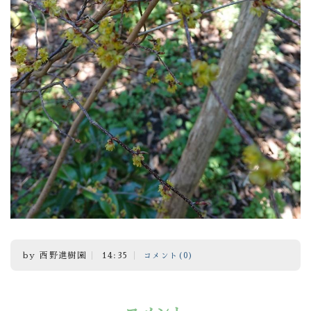
by
西野進樹園
14:35
コメント(0)